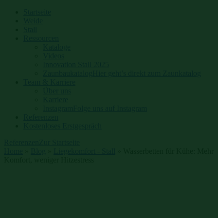
Startseite
Weide
Stall
Ressourcen
Kataloge
Videos
Innovation Stall 2025
Zaunbaukatalog
Hier geht’s direkt zum Zaunkatalog
Team & Karriere
Über uns
Karriere
Instagram
Folge uns auf Instagram
Referenzen
Kostenloses Erstgespräch
Referenzen
Zur Startseite
Home
»
Blog
»
Liegekomfort - Stall
»
Wasserbetten für Kühe: Mehr
Komfort, weniger Hitzestress